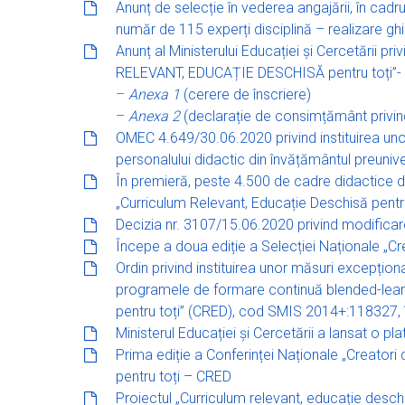
Anunț de selecție în vederea angajării, în cadr
număr de 115 experți disciplină – realizare gh
Anunț al Ministerului Educației și Cercetării 
RELEVANT, EDUCAȚIE DESCHISĂ pentru toți”- C
–
Anexa 1
(cerere de înscriere)
–
Anexa 2
(declarație de consimțământ privind
OMEC 4.649/30.06.2020 privind instituirea uno
personalului didactic din învățământul preuniv
În premieră, peste 4.500 de cadre didactice din
„Curriculum Relevant, Educație Deschisă pentr
Decizia nr. 3107/15.06.2020 privind modificare
Începe a doua ediție a Selecției Naționale „Cr
Ordin privind instituirea unor măsuri excepționa
programele de formare continuă blended-learni
pentru toți” (CRED)
,
cod SMIS 2014+:118327,
Ministerul Educației și Cercetării a lansat o pla
Prima ediție a Conferinței Naționale „Creatori 
pentru toți – CRED
Proiectul „Curriculum relevant, educație desch