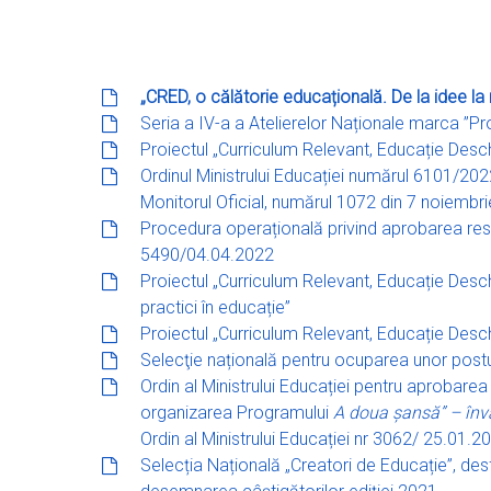
Hit enter to search or ESC to close
„CRED, o călătorie educațională. De la idee la 
Seria a IV-a a Atelierelor Naționale marca ”P
Proiectul „Curriculum Relevant, Educație Deschi
Ordinul Ministrului Educației numărul 6101/202
Monitorul Oficial, numărul 1072 din 7 noiembr
Procedura operațională privind aprobarea resu
5490/04.04.2022
Proiectul „Curriculum Relevant, Educație Desc
practici în educație”
Proiectul „Curriculum Relevant, Educație Desch
Selecţie națională pentru ocuparea unor postur
Ordin al Ministrului Educației pentru aprobar
organizarea Programului
A doua șansă” – în
Ordin al Ministrului Educației nr 3062/ 25.01.2
Selecția Națională „Creatori de Educație”, des