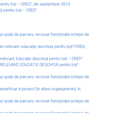
pentru toți – CRED”, din septembrie 2019
să pentru toți – CRED”
i și spații de parcare, necesar funcționării echipei de
lum relevant, educație deschisă pentru toți”/CRED,
um relevant, Educație deschisă pentru toți – CRED”
LUM RELEVANT, EDUCAȚIE DESCHISĂ pentru toți”-
i și spații de parcare, necesar funcționării echipei de
eneficiar în proiect (în afara organigramei), în
i și spații de parcare, necesar funcționării echipei de