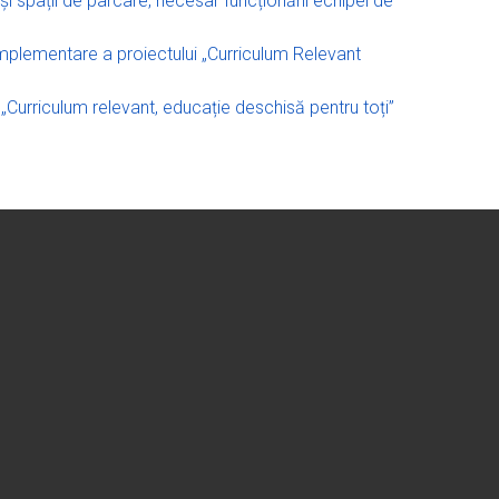
i și spații de parcare, necesar funcționării echipei de
implementare a proiectului „Curriculum Relevant
l: „Curriculum relevant, educație deschisă pentru toți”