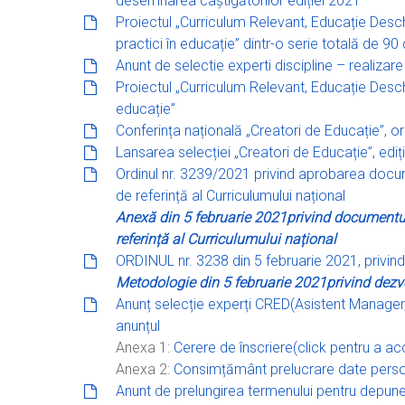
desemnarea câștigătorilor ediției 2021
Proiectul „Curriculum Relevant, Educație Desc
practici în educație” dintr-o serie totală de 9
Anunt de selectie experti discipline – realiza
Proiectul „Curriculum Relevant, Educație Desch
educație”
Conferința națională „Creatori de Educație”, or
Lansarea selecției „Creatori de Educație”, ediți
Ordinul nr. 3239/2021 privind aprobarea docume
de referință al Curriculumului național
Anexă
din 5 februarie 2021
privind documentul
referință al Curriculumului național
ORDINUL nr. 3238 din 5 februarie 2021,
privin
Metodologie din 5 februarie 2021
privind dezv
Anunț selecție experți CRED(Asistent Manager,
anunțul
Anexa 1:
Cerere de înscriere(click pentru a a
Anexa 2:
Consimțământ prelucrare date perso
Anunt de prelungirea termenului pentru depune