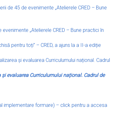
serii de 45 de evenimente „Atelierele CRED – Bune
de evenimente „Atelierele CRED – Bune practici în
isă pentru toți” – CRED, a ajuns la a II-a ediție
izarea și evaluarea Curriculumului național. Cadrul
a și evaluarea Curriculumului național. Cadrul de
nal implementare formare) – click pentru a accesa