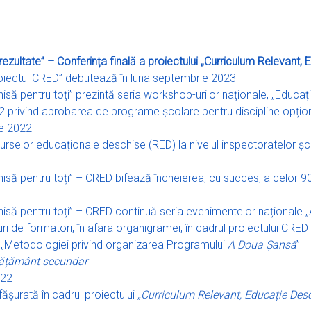
rezultate” – Conferința finală a proiectului „Curriculum Relevant, 
roiectul CRED” debutează în luna septembrie 2023
să pentru toți” prezintă seria workshop-urilor naționale, „Educați
2 privind aprobarea de programe școlare pentru discipline opționa
ie 2022
rselor educaționale deschise (RED) la nivelul inspectoratelor șc
hisă pentru toți” – CRED bifează încheierea, cu succes, a celor 
isă pentru toți” – CRED continuă seria evenimentelor naționale „
i de formatori, în afara organigramei, în cadrul proiectului CRED
ea „Metodologiei privind organizarea Programului
A Doua Șansă
” –
vățământ secundar
022
fășurată în cadrul proiectului
„Curriculum Relevant, Educație Desc