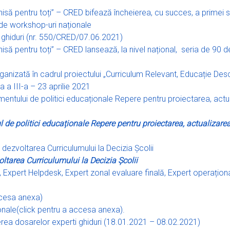
hisă pentru toți” – CRED bifează încheierea, cu succes, a primei 
0 de workshop-uri naționale
re ghiduri (nr. 550/CRED/07.06.2021)
isă pentru toți” – CRED lansează, la nivel național, seria de 90 
ganizată în cadrul proiectului „Curriculum Relevant, Educație Desch
a a III-a – 23 aprilie 2021
ntului de politici educaționale Repere pentru proiectarea, actual
 de politici educaționale Repere pentru proiectarea, actualizare
d dezvoltarea Curriculumului la Decizia Școlii
oltarea Curriculumului la Decizia Școlii
 Expert Helpdesk, Expert zonal evaluare finală, Expert operațio
ccesa anexa)
nale(click pentru a accesa anexa).
rea dosarelor experti ghiduri (18.01.2021 – 08.02.2021)