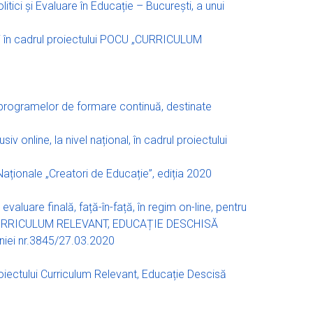
itici și Evaluare în Educație – București, a unui
erți în cadrul proiectului POCU „CURRICULUM
a programelor de formare continuă, destinate
 online, la nivel național, în cadrul proiectului
aționale „Creatori de Educație”, ediția 2020
valuare finală, față-în-față, în regim on-line, pentru
URRICULUM RELEVANT, EDUCAȚIE DESCHISĂ
niei
nr.3845/27.03.2020
roiectului Curriculum Relevant, Educație Descisă