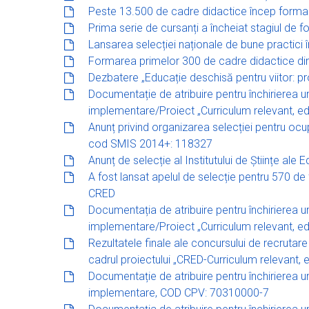
Peste 13.500 de cadre didactice încep formare
Prima serie de cursanți a încheiat stagiul de f
Lansarea selecției naționale de bune practici 
Formarea primelor 300 de cadre didactice din 
Dezbatere „Educație deschisă pentru viitor: pro
Documentație de atribuire pentru închirierea unui
implementare/Proiect „Curriculum relevant, ed
Anunț privind organizarea selecției pentru ocu
cod SMIS 2014+: 118327
Anunț de selecție al Institutului de Științe ale
A fost lansat apelul de selecție pentru 570 
CRED
Documentația de atribuire pentru închirierea unui
implementare/Proiect „Curriculum relevant, ed
Rezultatele finale ale concursului de recrutare
cadrul proiectului „CRED-Curriculum relevant, 
Documentație de atribuire pentru închirierea unui
implementare, COD CPV: 70310000-7