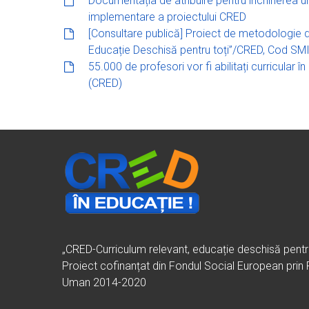
Documentația de atribuire pentru închirierea unui
implementare a proiectului CRED
[Consultare publică] Proiect de metodologie de
Educație Deschisă pentru toți”/CRED, Cod S
55.000 de profesori vor fi abilitați curricular î
(CRED)
„CRED-Curriculum relevant, educație deschisă pent
Proiect cofinanțat din Fondul Social European prin
Uman 2014-2020