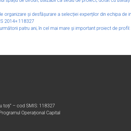
 spațiu de birouri, utilizabil ca sediu de proiect, dotat cu utilităț
 organizare și desfășurare a selecției experților din echipa de 
MIS 2014+:118327
n următorii patru ani, în cel mai mare și important proiect de profi
ru toți” – cod SMIS: 118327
 Programul Operațional Capital