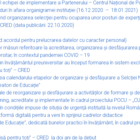
ul echipei de implementare a Partenerului – Centrul Național de Pol
iduri în afara organigramei instituției (16.12.2020 – 18.01.2021)
privind organizarea selecţiei pentru ocuparea unor posturi de exp
RED (data publicării: 22.10.2020)
 acordul pentru prelucrarea datelor cu caracter personal)
r măsuri referitoare la acreditarea, organizarea și desfășurare
ersitar, în contextul pandemiei COVID – 19
 învățământul preuniversitar au început formarea în sistem exclusiv
u toți” – CRED
a calendarului etapelor de organizare și desfășurare a Selcției N
eatori de Educație”
le de reorganizare și desfășurare a activităților de formare și de e
ng, acreditate și implementate în cadrul proiectului
POCU – „C
în condițiile impuse de situția de urgență instituită la nivelul Româ
tformă digitală pentru a veni în sprijinul cadrelor didactice
de Educație”, dedicată bunelor practici în învățământ, în cadrul p
isă pentru toți” – CRED la doi ani de la debut