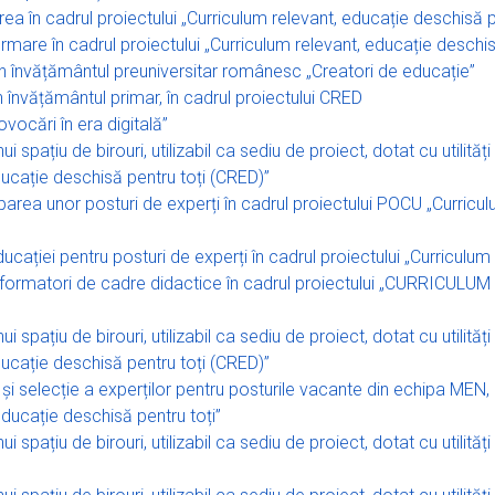
a în cadrul proiectului „Curriculum relevant, educație deschisă 
ormare în cadrul proiectului „Curriculum relevant, educație deschi
în învățământul preuniversitar românesc „Creatori de educație”
învățământul primar, în cadrul proiectului CRED
vocări în era digitală”
 spațiu de birouri, utilizabil ca sediu de proiect, dotat cu utilităț
ucație deschisă pentru toți (CRED)”
parea unor posturi de experți în cadrul proiectului POCU „Curricu
 Educației pentru posturi de experți în cadrul proiectului „Curricul
de formatori de cadre didactice în cadrul proiectului „CURRICU
 spațiu de birouri, utilizabil ca sediu de proiect, dotat cu utilităț
ucație deschisă pentru toți (CRED)”
 și selecție a experților pentru posturile vacante din echipa MEN, b
educație deschisă pentru toți”
 spațiu de birouri, utilizabil ca sediu de proiect, dotat cu utilităț