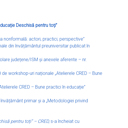
Educație Deschisă pentru toți”
a nonformală: actori, practici, perspective”
le din învățământul preuniversitar publicat în
olare județene/ISM și anexele aferente – nr.
90 de workshop-uri naționale „Atelierele CRED – Bune
Atelierele CRED – Bune practici în educație”
 învățământ primar și a „Metodologiei privind
hisă pentru toți” – CRED,
s-a încheiat cu