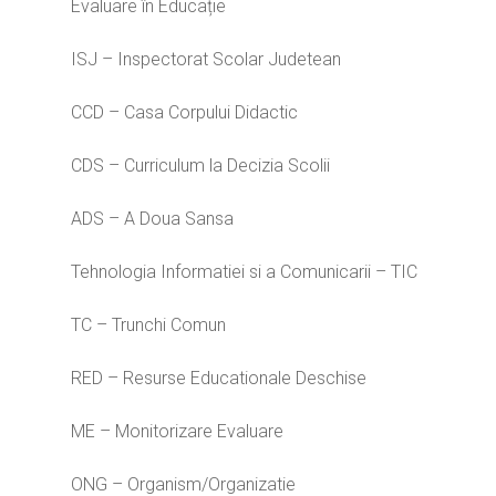
Evaluare în Educație
ISJ – Inspectorat Scolar Judetean
CCD – Casa Corpului Didactic
CDS – Curriculum la Decizia Scolii
Home
ADS – A Doua Sansa
Ești cadru didactic?
Eu sunt CRED
Tehnologia Informatiei si a Comunicarii – TIC
Vrei să fii formator?
Despre proiectul CRED
Noutăți
Ești elev?
Obiectivele CRED
TC – Trunchi Comun
Știri
Resurse
Principii orizontale
Activitățile CRED
Arhivă media
Ghiduri metodologi
RED – Resurse Educationale Deschise
Dicționar termeni și abre
Partenerii CRED
Comunicate
digital.educred.ro
ME – Monitorizare Evaluare
Linkuri utile
Evenimente
Login
Glosar
ONG – Organism/Organizatie