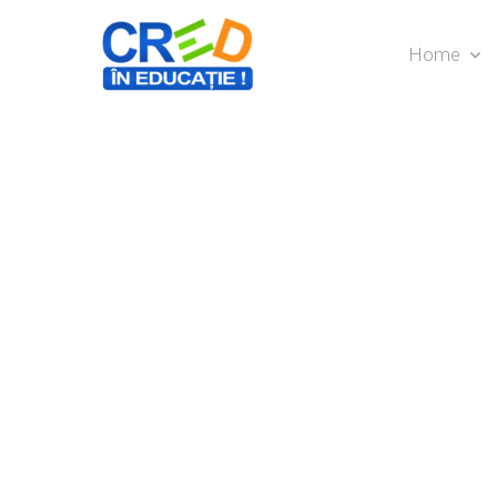
Home
Hit enter to search or ESC to close