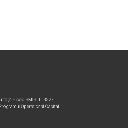
ru toți” – cod SMIS: 118327
 Programul Operațional Capital