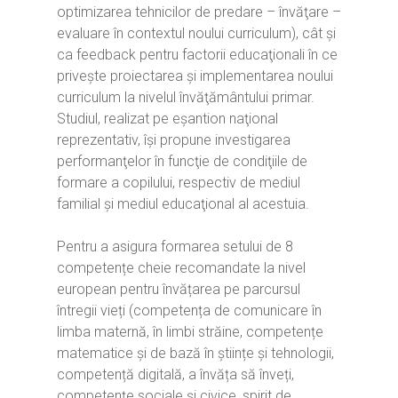
optimizarea tehnicilor de predare – învăţare –
evaluare în contextul noului curriculum), cât şi
ca feedback pentru factorii educaţionali în ce
priveşte proiectarea şi implementarea noului
curriculum la nivelul învăţământului primar.
Studiul, realizat pe eşantion naţional
reprezentativ, îşi propune investigarea
performanţelor în funcţie de condiţiile de
formare a copilului, respectiv de mediul
familial şi mediul educaţional al acestuia.
Pentru a asigura formarea setului de 8
competențe cheie recomandate la nivel
european pentru învățarea pe parcursul
întregii vieți (competența de comunicare în
limba maternă, în limbi străine, competențe
matematice și de bază în științe și tehnologii,
competență digitală, a învăța să înveți,
competențe sociale și civice, spirit de