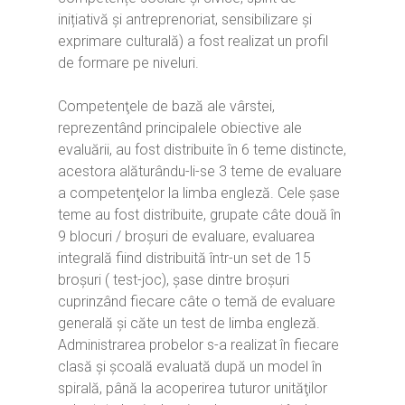
inițiativă și antreprenoriat, sensibilizare și
exprimare culturală) a fost realizat un profil
de formare pe niveluri.
Competenţele de bază ale vârstei,
reprezentând principalele obiective ale
evaluării, au fost distribuite în 6 teme distincte,
acestora alăturându-li-se 3 teme de evaluare
a competenţelor la limba engleză. Cele şase
teme au fost distribuite, grupate câte două în
9 blocuri / broşuri de evaluare, evaluarea
integrală fiind distribuită într-un set de 15
broşuri ( test-joc), şase dintre broşuri
cuprinzând fiecare câte o temă de evaluare
generală şi căte un test de limba engleză.
Administrarea probelor s-a realizat în fiecare
clasă şi şcoală evaluată după un model în
spirală, până la acoperirea tuturor unităţilor