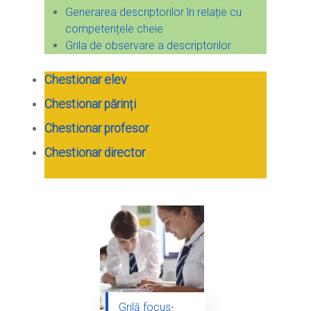
Generarea descriptorilor în relație cu
competențele cheie
Grila de observare a descriptorilor
Chestionar elev
Chestionar părinți
Chestionar profesor
Chestionar director
Grilă focus-