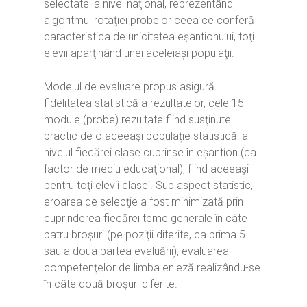
selectate la nivel naţional, reprezentând
algoritmul rotaţiei probelor ceea ce conferă
caracteristica de unicitatea eşantionului, toţi
elevii aparţinând unei aceleiaşi populaţii.
Modelul de evaluare propus asigură
fidelitatea statistică a rezultatelor, cele 15
module (probe) rezultate fiind susţinute
practic de o aceeaşi populaţie statistică la
nivelul fiecărei clase cuprinse în eşantion (ca
factor de mediu educaţional), fiind aceeaşi
pentru toţi elevii clasei. Sub aspect statistic,
eroarea de selecţie a fost minimizată prin
cuprinderea fiecărei teme generale în câte
patru broşuri (pe poziţii diferite, ca prima 5
sau a doua partea evaluării), evaluarea
competenţelor de limba enleză realizându-se
în câte două broşuri diferite.