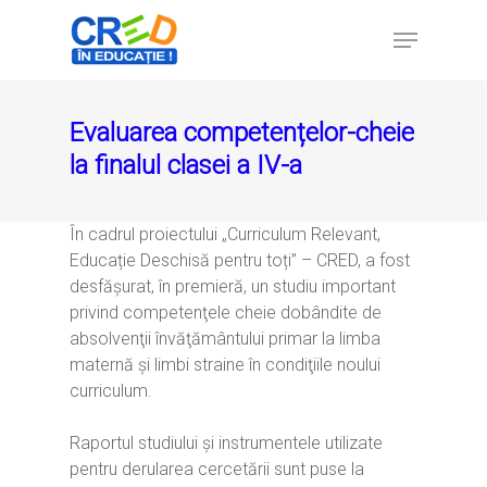
Evaluarea competențelor-cheie
Hit enter to search or ESC to close
la finalul clasei a IV-a
În cadrul proiectului „Curriculum Relevant,
Educație Deschisă pentru toți” – CRED, a fost
desfășurat, în premieră, un studiu important
privind competenţele cheie dobândite de
absolvenţii învăţământului primar la limba
maternă şi limbi straine în condiţiile noului
curriculum.
Raportul studiului și instrumentele utilizate
pentru derularea cercetării sunt puse la