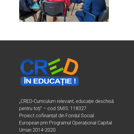
Ești cadru didactic?
Eu sunt CRED
Vrei să fii formator?
Despre proiectul CRED
Noutăți
Ești elev?
Obiectivele CRED
Știri
Resurse
Principii orizontale
Activitățile CRED
Arhivă media
Ghiduri metodologi
Dicționar termeni și abre
Partenerii CRED
Comunicate
digital.educred.ro
Linkuri utile
Evenimente
Login
Glosar
„CRED-Curriculum relevant, educație deschisă
pentru toți” – cod SMIS: 118327
Proiect cofinanțat din Fondul Social
European prin Programul Operațional Capital
Uman 2014-2020