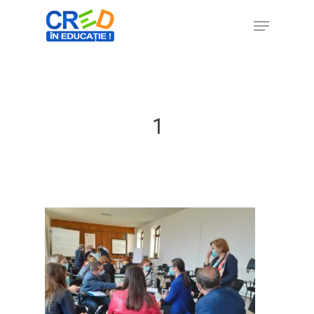
Hit enter to search or ESC to close
1
Home