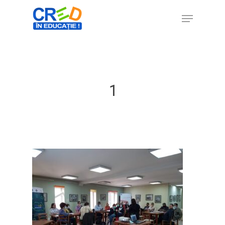
Hit enter to search or ESC to close
1
Home