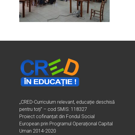
Ești cadru didactic?
Eu sunt CRED
Vrei să fii formator?
Despre proiectul CRED
Noutăți
Ești elev?
Obiectivele CRED
Știri
Resurse
Principii orizontale
Activitățile CRED
Arhivă media
Ghiduri metodologi
Dicționar termeni și abre
Partenerii CRED
Comunicate
digital.educred.ro
Linkuri utile
Evenimente
Login
Glosar
„CRED-Curriculum relevant, educație deschisă
pentru toți” – cod SMIS: 118327
Proiect cofinanțat din Fondul Social
European prin Programul Operațional Capital
Uman 2014-2020