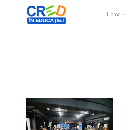
Home
Hit enter to search or ESC to close