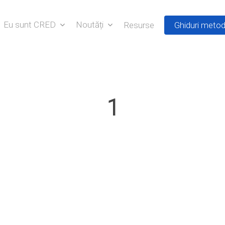
Eu sunt CRED
Noutăți
Resurse
Ghiduri metod
1