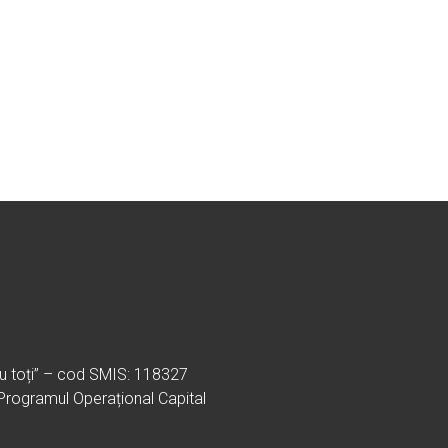
ru toți” – cod SMIS: 118327
 Programul Operațional Capital