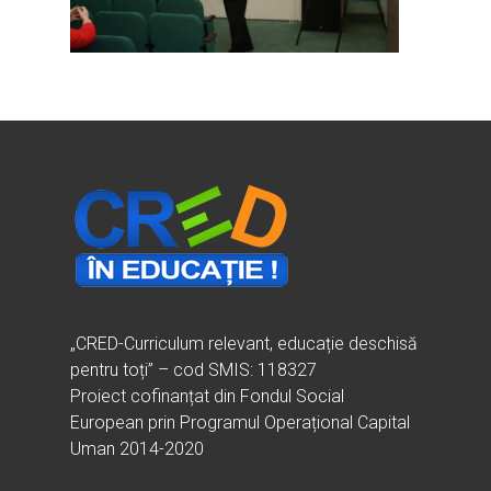
Ești cadru didactic?
Eu sunt CRED
Vrei să fii formator?
Despre proiectul CRED
Noutăți
Ești elev?
Obiectivele CRED
Știri
Resurse
Principii orizontale
Activitățile CRED
Arhivă media
Ghiduri metodologi
Dicționar termeni și abre
Partenerii CRED
Comunicate
digital.educred.ro
Linkuri utile
Evenimente
Login
Glosar
„CRED-Curriculum relevant, educație deschisă
pentru toți” – cod SMIS: 118327
Proiect cofinanțat din Fondul Social
European prin Programul Operațional Capital
Uman 2014-2020