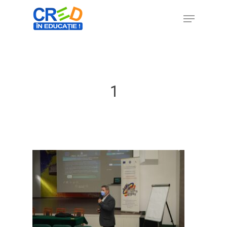
Hit enter to search or ESC to close
1
Home