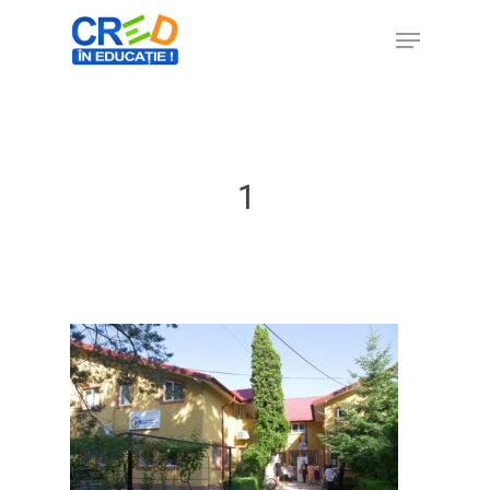
Hit enter to search or ESC to close
1
Home