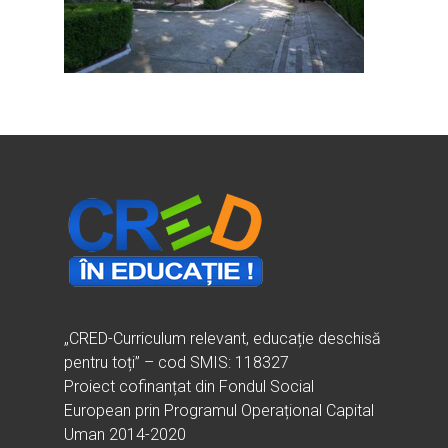
Ești cadru didactic?
Eu sunt CRED
Vrei să fii formator?
Despre proiectul CRED
Noutăți
Ești elev?
Obiectivele CRED
Știri
Resurse
Principii orizontale
Activitățile CRED
Arhivă media
Ghiduri metodologi
Dicționar termeni și abre
Partenerii CRED
Comunicate
digital.educred.ro
Linkuri utile
Evenimente
Login
Glosar
„CRED-Curriculum relevant, educație deschisă
pentru toți” – cod SMIS: 118327
Proiect cofinanțat din Fondul Social
European prin Programul Operațional Capital
Uman 2014-2020