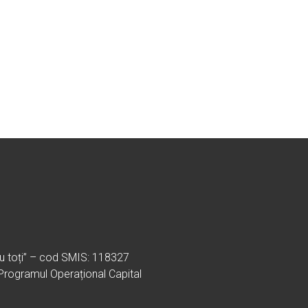
ru toți” – cod SMIS: 118327
 Programul Operațional Capital