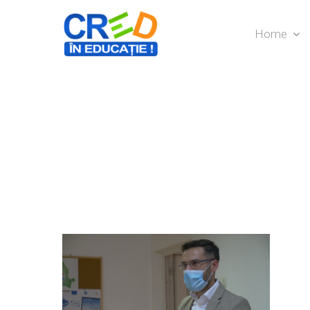
Home
Hit enter to search or ESC to close