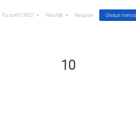
Eu sunt CRED
Noutăți
Resurse
Ghiduri metod
10