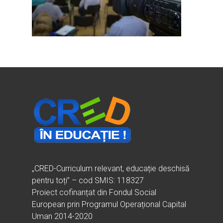
Ești cadru didactic?
Eu sunt CRED
Vrei să fii formator?
Despre proiectul CRED
Noutăți
Ești elev?
Obiectivele CRED
Știri
Resurse
Principii orizontale
Activitățile CRED
Arhivă media
Ghiduri metodologi
Dicționar termeni și abre
Partenerii CRED
Comunicate
digital.educred.ro
Linkuri utile
Evenimente
Login
Glosar
„CRED-Curriculum relevant, educație deschisă
pentru toți” – cod SMIS: 118327
Proiect cofinanțat din Fondul Social
European prin Programul Operațional Capital
Uman 2014-2020