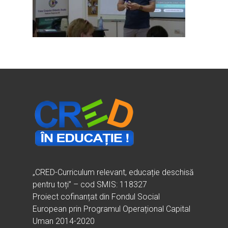
Ești cadru didactic?
Eu sunt CRED
Vrei să fii formator?
Despre proiectul CRED
Noutăți
Ești elev?
Obiectivele CRED
Știri
Resurse
Principii orizontale
Activitățile CRED
Arhivă media
Ghiduri metodologi
Dicționar termeni și abre
Partenerii CRED
Comunicate
digital.educred.ro
Linkuri utile
Evenimente
Login
Glosar
„CRED-Curriculum relevant, educație deschisă
pentru toți” – cod SMIS: 118327
Proiect cofinanțat din Fondul Social
European prin Programul Operațional Capital
Uman 2014-2020