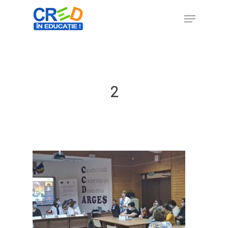
Hit enter to search or ESC to close
2
Home