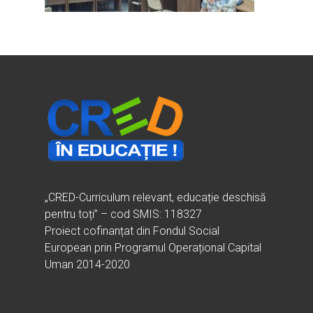
Ești cadru didactic?
Eu sunt CRED
Vrei să fii formator?
Despre proiectul CRED
Noutăți
Ești elev?
Obiectivele CRED
Știri
Resurse
Principii orizontale
Activitățile CRED
Arhivă media
Ghiduri metodologi
Dicționar termeni și abre
Partenerii CRED
Comunicate
digital.educred.ro
Linkuri utile
Evenimente
Login
Glosar
„CRED-Curriculum relevant, educație deschisă
pentru toți” – cod SMIS: 118327
Proiect cofinanțat din Fondul Social
European prin Programul Operațional Capital
Uman 2014-2020