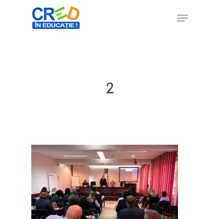
Hit enter to search or ESC to close
2
Home