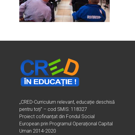
Ești cadru didactic?
Eu sunt CRED
Vrei să fii formator?
Despre proiectul CRED
Noutăți
Ești elev?
Obiectivele CRED
Știri
Resurse
Principii orizontale
Activitățile CRED
Arhivă media
Ghiduri metodologi
Dicționar termeni și abre
Partenerii CRED
Comunicate
digital.educred.ro
Linkuri utile
Evenimente
Login
Glosar
„CRED-Curriculum relevant, educație deschisă
pentru toți” – cod SMIS: 118327
Proiect cofinanțat din Fondul Social
European prin Programul Operațional Capital
Uman 2014-2020