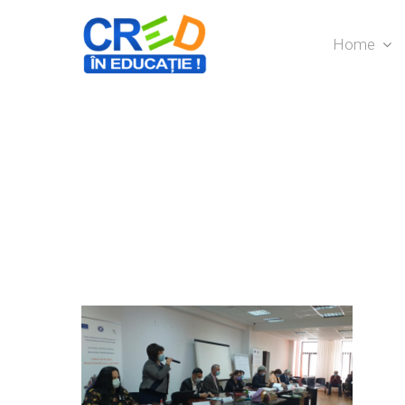
Home
Hit enter to search or ESC to close