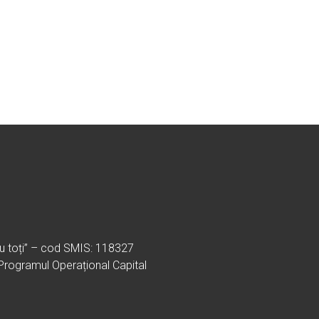
ru toți” – cod SMIS: 118327
 Programul Operațional Capital