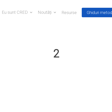
Eu sunt CRED
Noutăți
Resurse
Ghiduri metod
2