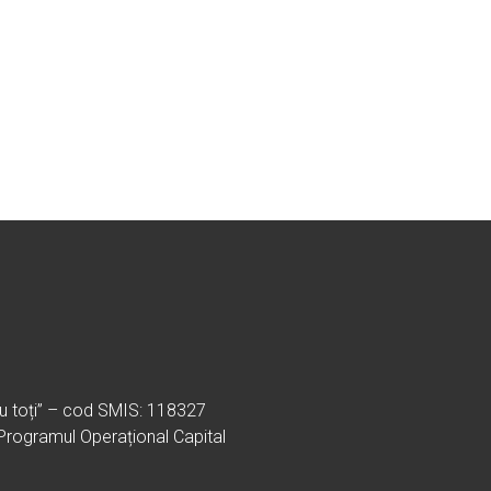
ru toți” – cod SMIS: 118327
 Programul Operațional Capital