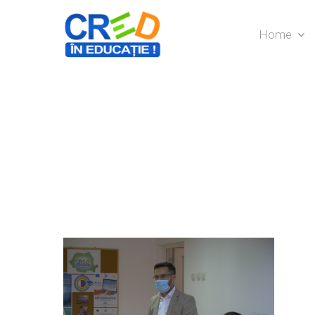
Home
Hit enter to search or ESC to close