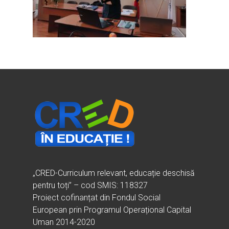
Home
Ești cadru didactic?
Eu sunt CRED
Vrei să fii formator?
Despre proiectul CRED
Noutăți
Ești elev?
Obiectivele CRED
Știri
Resurse
Principii orizontale
Activitățile CRED
Arhivă media
Ghiduri metodologi
Dicționar termeni și abre
Partenerii CRED
Comunicate
digital.educred.ro
Linkuri utile
Evenimente
Login
Glosar
„CRED-Curriculum relevant, educație deschisă
pentru toți” – cod SMIS: 118327
Proiect cofinanțat din Fondul Social
European prin Programul Operațional Capital
Uman 2014-2020