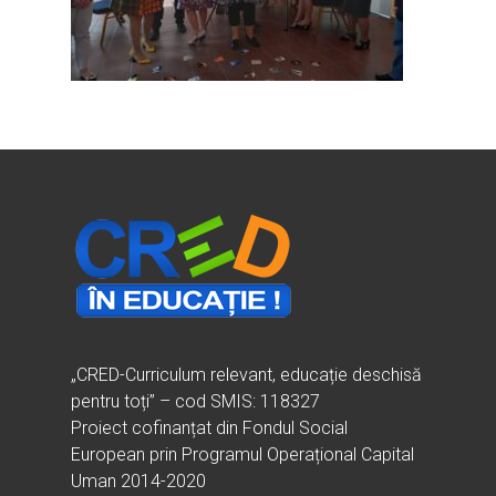
Ești cadru didactic?
Eu sunt CRED
Vrei să fii formator?
Despre proiectul CRED
Noutăți
Ești elev?
Obiectivele CRED
Știri
Resurse
Principii orizontale
Activitățile CRED
Arhivă media
Ghiduri metodologi
Dicționar termeni și abre
Partenerii CRED
Comunicate
digital.educred.ro
Linkuri utile
Evenimente
Login
Glosar
„CRED-Curriculum relevant, educație deschisă
pentru toți” – cod SMIS: 118327
Proiect cofinanțat din Fondul Social
European prin Programul Operațional Capital
Uman 2014-2020