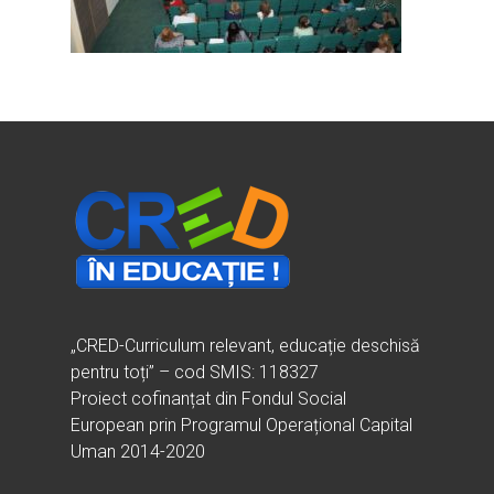
Ești cadru didactic?
Eu sunt CRED
Vrei să fii formator?
Despre proiectul CRED
Noutăți
Ești elev?
Obiectivele CRED
Știri
Resurse
Principii orizontale
Activitățile CRED
Arhivă media
Ghiduri metodologi
Dicționar termeni și abre
Partenerii CRED
Comunicate
digital.educred.ro
Linkuri utile
Evenimente
Login
Glosar
„CRED-Curriculum relevant, educație deschisă
pentru toți” – cod SMIS: 118327
Proiect cofinanțat din Fondul Social
European prin Programul Operațional Capital
Uman 2014-2020