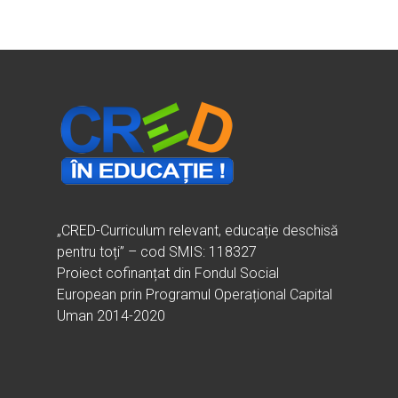
Vrei să fii formator?
Despre proiectul CRED
Noutăți
Ești elev?
Obiectivele CRED
Știri
Resurse
Principii orizontale
Activitățile CRED
Arhivă media
Ghiduri metodologi
Dicționar termeni și abre
Partenerii CRED
Comunicate
digital.educred.ro
Linkuri utile
Evenimente
Login
Glosar
„CRED-Curriculum relevant, educație deschisă
pentru toți” – cod SMIS: 118327
Proiect cofinanțat din Fondul Social
European prin Programul Operațional Capital
Uman 2014-2020