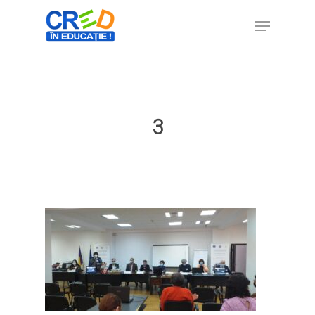
Hit enter to search or ESC to close
3
Home
Ești cadru didactic?
Eu sunt CRED