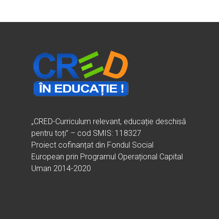
Vrei să fii formator?
Despre proiectul CRED
Noutăți
Ești elev?
Obiectivele CRED
Știri
Resurse
Principii orizontale
Activitățile CRED
Arhivă media
Ghiduri metodologi
Dicționar termeni și abre
Partenerii CRED
Comunicate
digital.educred.ro
Linkuri utile
Evenimente
Login
Glosar
„CRED-Curriculum relevant, educație deschisă
pentru toți” – cod SMIS: 118327
Proiect cofinanțat din Fondul Social
European prin Programul Operațional Capital
Uman 2014-2020