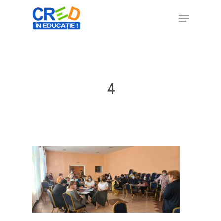
Hit enter to search or ESC to close
4
Home
Ești cadru didactic?
Eu sunt CRED