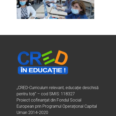
Ești cadru didactic?
Eu sunt CRED
Vrei să fii formator?
Despre proiectul CRED
Noutăți
Ești elev?
Obiectivele CRED
Știri
Resurse
Principii orizontale
Activitățile CRED
Arhivă media
Ghiduri metodologi
Dicționar termeni și abre
Partenerii CRED
Comunicate
digital.educred.ro
Linkuri utile
Evenimente
Login
Glosar
„CRED-Curriculum relevant, educație deschisă
pentru toți” – cod SMIS: 118327
Proiect cofinanțat din Fondul Social
European prin Programul Operațional Capital
Uman 2014-2020