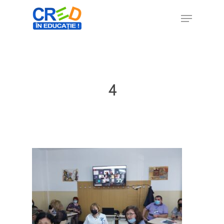
Hit enter to search or ESC to close
4
Home