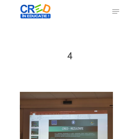
Hit enter to search or ESC to close
4
Home