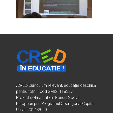
Ești cadru didactic?
Eu sunt CRED
Vrei să fii formator?
Despre proiectul CRED
Noutăți
Ești elev?
Obiectivele CRED
Știri
Resurse
Principii orizontale
Activitățile CRED
Arhivă media
Ghiduri metodologi
Dicționar termeni și abre
Partenerii CRED
Comunicate
digital.educred.ro
Linkuri utile
Evenimente
Login
Glosar
„CRED-Curriculum relevant, educație deschisă
pentru toți” – cod SMIS: 118327
Proiect cofinanțat din Fondul Social
European prin Programul Operațional Capital
Uman 2014-2020