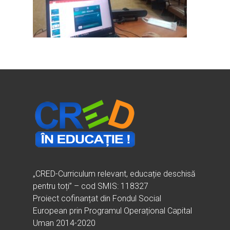
Ești cadru didactic?
Eu sunt CRED
Vrei să fii formator?
Despre proiectul CRED
Noutăți
Ești elev?
Obiectivele CRED
Știri
Resurse
Principii orizontale
Activitățile CRED
Arhivă media
Ghiduri metodologi
Dicționar termeni și abre
Partenerii CRED
Comunicate
digital.educred.ro
Linkuri utile
Evenimente
Login
Glosar
„CRED-Curriculum relevant, educație deschisă
pentru toți” – cod SMIS: 118327
Proiect cofinanțat din Fondul Social
European prin Programul Operațional Capital
Uman 2014-2020