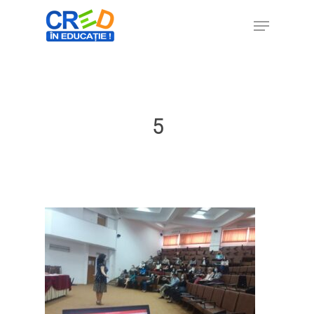
Hit enter to search or ESC to close
5
Home