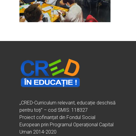
Ești cadru didactic?
Eu sunt CRED
Vrei să fii formator?
Despre proiectul CRED
Noutăți
Ești elev?
Obiectivele CRED
Știri
Resurse
Principii orizontale
Activitățile CRED
Arhivă media
Ghiduri metodologi
Dicționar termeni și abre
Partenerii CRED
Comunicate
digital.educred.ro
Linkuri utile
Evenimente
Login
Glosar
„CRED-Curriculum relevant, educație deschisă
pentru toți” – cod SMIS: 118327
Proiect cofinanțat din Fondul Social
European prin Programul Operațional Capital
Uman 2014-2020