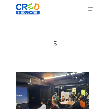
Hit enter to search or ESC to close
5
Home