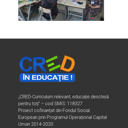
Ești cadru didactic?
Eu sunt CRED
Vrei să fii formator?
Despre proiectul CRED
Noutăți
Ești elev?
Obiectivele CRED
Știri
Resurse
Principii orizontale
Activitățile CRED
Arhivă media
Ghiduri metodologi
Dicționar termeni și abre
Partenerii CRED
Comunicate
digital.educred.ro
Linkuri utile
Evenimente
Login
Glosar
„CRED-Curriculum relevant, educație deschisă
pentru toți” – cod SMIS: 118327
Proiect cofinanțat din Fondul Social
European prin Programul Operațional Capital
Uman 2014-2020