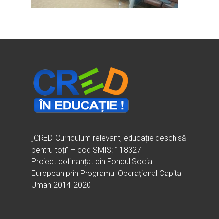
Ești cadru didactic?
Eu sunt CRED
Vrei să fii formator?
Despre proiectul CRED
Noutăți
Ești elev?
Obiectivele CRED
Știri
Resurse
Principii orizontale
Activitățile CRED
Arhivă media
Ghiduri metodologi
Dicționar termeni și abre
Partenerii CRED
Comunicate
digital.educred.ro
Linkuri utile
Evenimente
Login
Glosar
„CRED-Curriculum relevant, educație deschisă
pentru toți” – cod SMIS: 118327
Proiect cofinanțat din Fondul Social
European prin Programul Operațional Capital
Uman 2014-2020