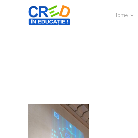
Home
Hit enter to search or ESC to close