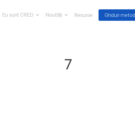
Eu sunt CRED
Noutăți
Resurse
Ghiduri metod
7