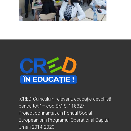
Ești cadru didactic?
Eu sunt CRED
Vrei să fii formator?
Despre proiectul CRED
Noutăți
Ești elev?
Obiectivele CRED
Știri
Resurse
Principii orizontale
Activitățile CRED
Arhivă media
Ghiduri metodologi
Dicționar termeni și abre
Partenerii CRED
Comunicate
digital.educred.ro
Linkuri utile
Evenimente
Login
Glosar
„CRED-Curriculum relevant, educație deschisă
pentru toți” – cod SMIS: 118327
Proiect cofinanțat din Fondul Social
European prin Programul Operațional Capital
Uman 2014-2020