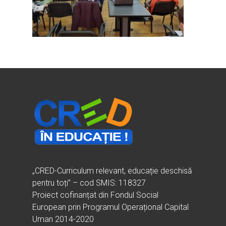
Ești cadru didactic?
Eu sunt CRED
Vrei să fii formator?
Despre proiectul CRED
Noutăți
Ești elev?
Obiectivele CRED
Știri
Resurse
Principii orizontale
Activitățile CRED
Arhivă media
Ghiduri metodologi
Dicționar termeni și abre
Partenerii CRED
Comunicate
digital.educred.ro
Linkuri utile
Evenimente
Login
Glosar
„CRED-Curriculum relevant, educație deschisă
pentru toți” – cod SMIS: 118327
Proiect cofinanțat din Fondul Social
European prin Programul Operațional Capital
Uman 2014-2020