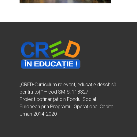
Ești cadru didactic?
Eu sunt CRED
Vrei să fii formator?
Despre proiectul CRED
Noutăți
Ești elev?
Obiectivele CRED
Știri
Resurse
Principii orizontale
Activitățile CRED
Arhivă media
Ghiduri metodologi
Dicționar termeni și abre
Partenerii CRED
Comunicate
digital.educred.ro
Linkuri utile
Evenimente
Login
Glosar
„CRED-Curriculum relevant, educație deschisă
pentru toți” – cod SMIS: 118327
Proiect cofinanțat din Fondul Social
European prin Programul Operațional Capital
Uman 2014-2020