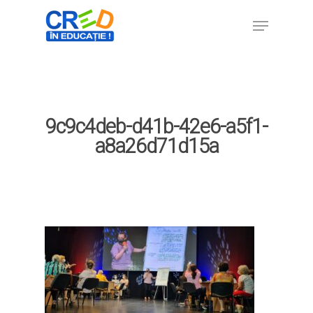
Hit enter to search or ESC to close
9c9c4deb-d41b-42e6-a5f1-
a8a26d71d15a
Home