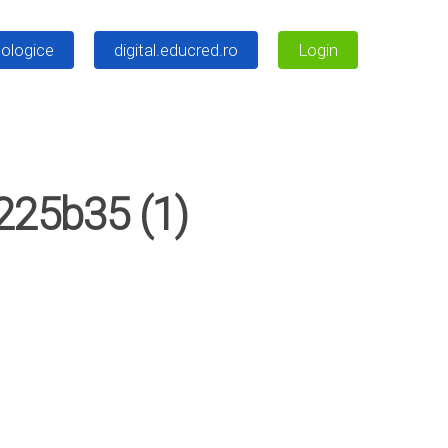
ologice
digital.educred.ro
Login
225b35 (1)