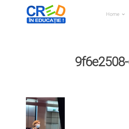
Home
9f6e2508-
Hit enter to search or ESC to close