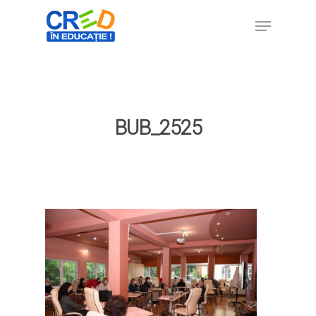
Hit enter to search or ESC to close
BUB_2525
Home