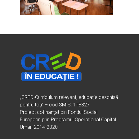
Ești cadru didactic?
Eu sunt CRED
Vrei să fii formator?
Despre proiectul CRED
Noutăți
Ești elev?
Obiectivele CRED
Știri
Resurse
Principii orizontale
Activitățile CRED
Arhivă media
Ghiduri metodologi
Dicționar termeni și abre
Partenerii CRED
Comunicate
digital.educred.ro
Linkuri utile
Evenimente
Login
Glosar
„CRED-Curriculum relevant, educație deschisă
pentru toți” – cod SMIS: 118327
Proiect cofinanțat din Fondul Social
European prin Programul Operațional Capital
Uman 2014-2020