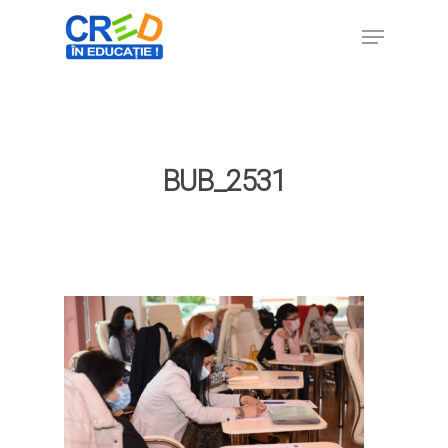
Hit enter to search or ESC to close
BUB_2531
Home