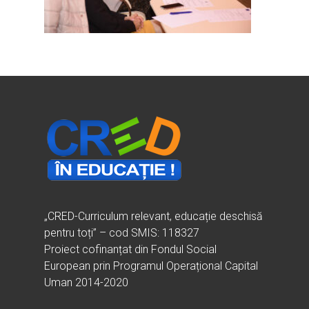
Ești cadru didactic?
Eu sunt CRED
Vrei să fii formator?
Despre proiectul CRED
Noutăți
Ești elev?
Obiectivele CRED
Știri
Resurse
Principii orizontale
Activitățile CRED
Arhivă media
Ghiduri metodologi
Dicționar termeni și abre
Partenerii CRED
Comunicate
digital.educred.ro
Linkuri utile
Evenimente
Login
Glosar
„CRED-Curriculum relevant, educație deschisă
pentru toți” – cod SMIS: 118327
Proiect cofinanțat din Fondul Social
European prin Programul Operațional Capital
Uman 2014-2020