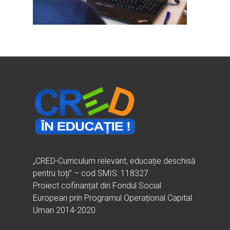
Ești cadru didactic?
Eu sunt CRED
Vrei să fii formator?
Despre proiectul CRED
Noutăți
Ești elev?
Obiectivele CRED
Știri
Resurse
Principii orizontale
Activitățile CRED
Arhivă media
Ghiduri metodologi
Dicționar termeni și abre
Partenerii CRED
Comunicate
digital.educred.ro
Linkuri utile
Evenimente
Login
Glosar
„CRED-Curriculum relevant, educație deschisă
pentru toți” – cod SMIS: 118327
Proiect cofinanțat din Fondul Social
European prin Programul Operațional Capital
Uman 2014-2020