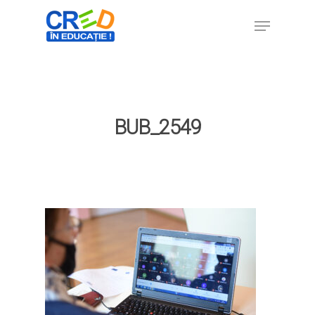
Hit enter to search or ESC to close
BUB_2549
Home