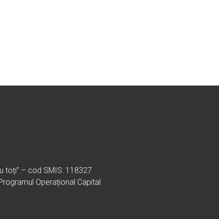
ru toți” – cod SMIS: 118327
 Programul Operațional Capital