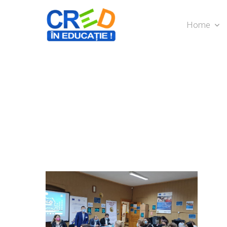
Home
Hit enter to search or ESC to close