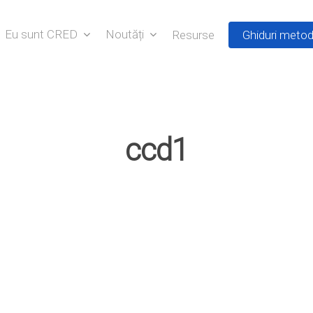
Eu sunt CRED
Noutăți
Resurse
Ghiduri metod
ccd1