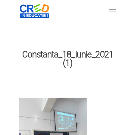
Hit enter to search or ESC to close
Constanta_18_iunie_2021
(1)