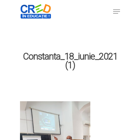
Hit enter to search or ESC to close
Constanta_18_iunie_2021
(1)