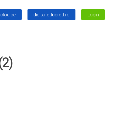
ologice
digital.educred.ro
Login
(2)