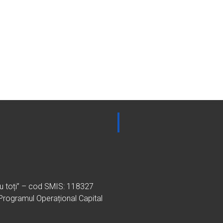
ru toți” – cod SMIS: 118327
 Programul Operațional Capital