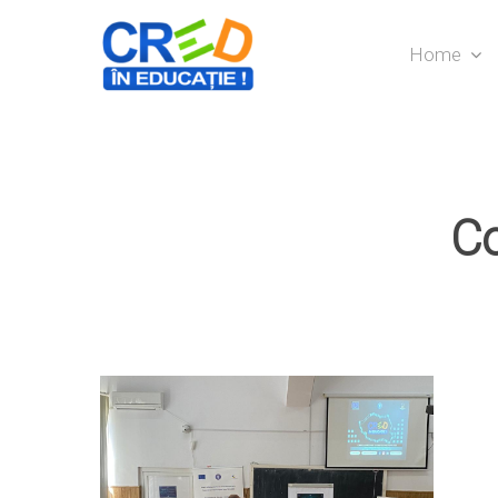
Home
Co
Hit enter to search or ESC to close