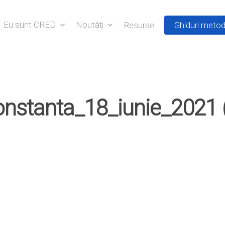
Eu sunt CRED
Noutăți
Resurse
Ghiduri metod
nstanta_18_iunie_2021 