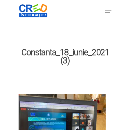
Hit enter to search or ESC to close
Constanta_18_iunie_2021
(3)