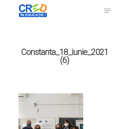
Hit enter to search or ESC to close
Constanta_18_iunie_2021
(6)