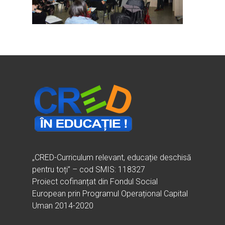
Ești cadru didactic?
Eu sunt CRED
Vrei să fii formator?
Despre proiectul CRED
Noutăți
Ești elev?
Obiectivele CRED
Știri
Resurse
Principii orizontale
Activitățile CRED
Arhivă media
Ghiduri metodologi
Dicționar termeni și abre
Partenerii CRED
Comunicate
digital.educred.ro
Linkuri utile
Evenimente
Login
Glosar
„CRED-Curriculum relevant, educație deschisă
pentru toți” – cod SMIS: 118327
Proiect cofinanțat din Fondul Social
European prin Programul Operațional Capital
Uman 2014-2020