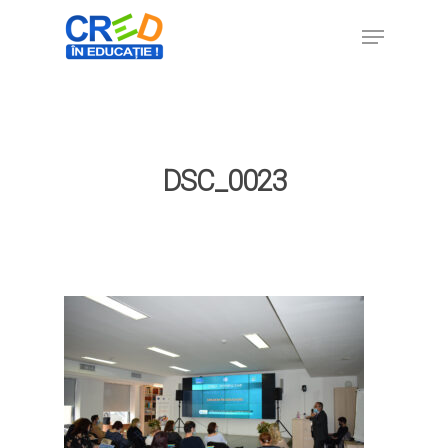
Hit enter to search or ESC to close
DSC_0023
Home