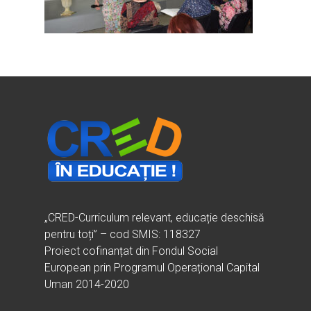
Ești cadru didactic?
Eu sunt CRED
Vrei să fii formator?
Despre proiectul CRED
Noutăți
Ești elev?
Obiectivele CRED
Știri
Resurse
Principii orizontale
Activitățile CRED
Arhivă media
Ghiduri metodologi
Dicționar termeni și abre
Partenerii CRED
Comunicate
digital.educred.ro
Linkuri utile
Evenimente
Login
Glosar
„CRED-Curriculum relevant, educație deschisă
pentru toți” – cod SMIS: 118327
Proiect cofinanțat din Fondul Social
European prin Programul Operațional Capital
Uman 2014-2020