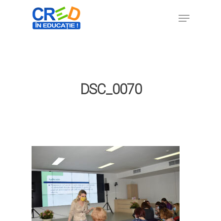
Hit enter to search or ESC to close
DSC_0070
Home