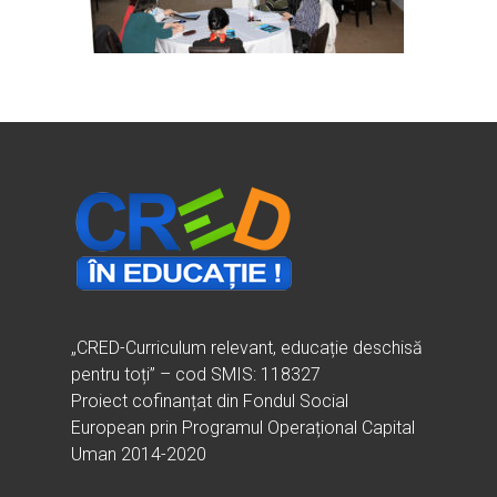
Ești cadru didactic?
Eu sunt CRED
Vrei să fii formator?
Despre proiectul CRED
Noutăți
Ești elev?
Obiectivele CRED
Știri
Resurse
Principii orizontale
Activitățile CRED
Arhivă media
Ghiduri metodologi
Dicționar termeni și abre
Partenerii CRED
Comunicate
digital.educred.ro
Linkuri utile
Evenimente
Login
Glosar
„CRED-Curriculum relevant, educație deschisă
pentru toți” – cod SMIS: 118327
Proiect cofinanțat din Fondul Social
European prin Programul Operațional Capital
Uman 2014-2020