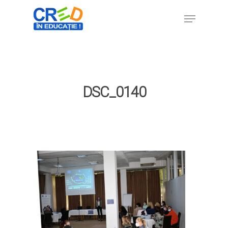
Hit enter to search or ESC to close
DSC_0140
Home