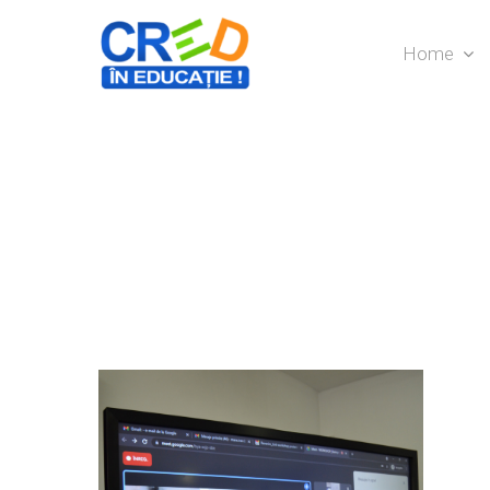
Home
Hit enter to search or ESC to close