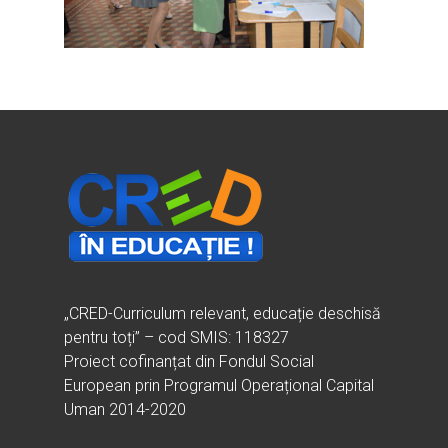
Ești cadru didactic?
Eu sunt CRED
Vrei să fii formator?
Despre proiectul CRED
Noutăți
Ești elev?
Obiectivele CRED
Știri
Resurse
Principii orizontale
Activitățile CRED
Arhivă media
Ghiduri metodologi
Dicționar termeni și abre
Partenerii CRED
Comunicate
digital.educred.ro
Linkuri utile
Evenimente
Login
Glosar
„CRED-Curriculum relevant, educație deschisă
pentru toți” – cod SMIS: 118327
Proiect cofinanțat din Fondul Social
European prin Programul Operațional Capital
Uman 2014-2020