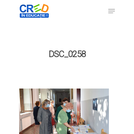
Hit enter to search or ESC to close
DSC_0258
Home