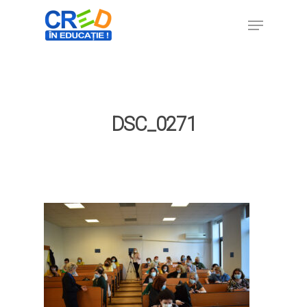
Hit enter to search or ESC to close
DSC_0271
Home