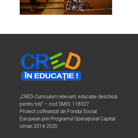
Ești cadru didactic?
Eu sunt CRED
Vrei să fii formator?
Despre proiectul CRED
Noutăți
Ești elev?
Obiectivele CRED
Știri
Resurse
Principii orizontale
Activitățile CRED
Arhivă media
Ghiduri metodologi
Dicționar termeni și abre
Partenerii CRED
Comunicate
digital.educred.ro
Linkuri utile
Evenimente
Login
Glosar
„CRED-Curriculum relevant, educație deschisă
pentru toți” – cod SMIS: 118327
Proiect cofinanțat din Fondul Social
European prin Programul Operațional Capital
Uman 2014-2020