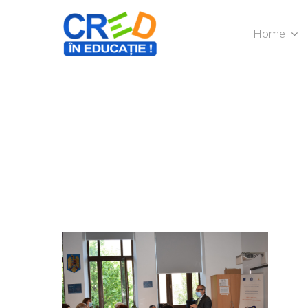
Home
Hit enter to search or ESC to close