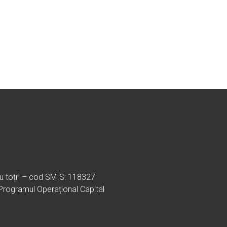
ru toți” – cod SMIS: 118327
 Programul Operațional Capital