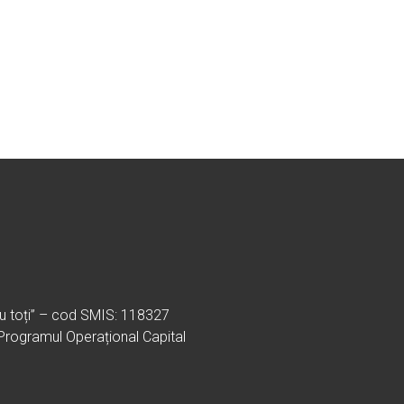
ru toți” – cod SMIS: 118327
 Programul Operațional Capital