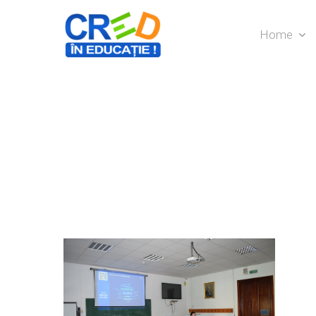
Home
Hit enter to search or ESC to close