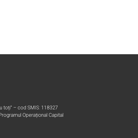
ru toți” – cod SMIS: 118327
 Programul Operațional Capital