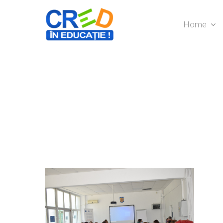
Home
Hit enter to search or ESC to close